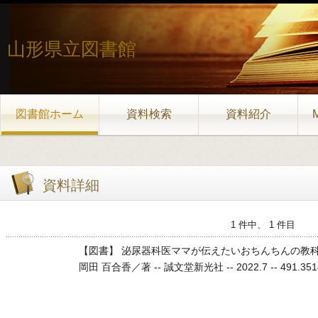
山形県立図書館
図書館ホーム
資料検索
資料紹介
資料詳細
1 件中、 1 件目
【図書】 泌尿器科医ママが伝えたいおちんちんの教
岡田 百合香／著 -- 誠文堂新光社 -- 2022.7 -- 491.351491