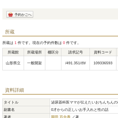
予約かごへ
所蔵
所蔵は
1
件です。現在の予約件数は
0
件です。
所蔵館
所蔵場所
棚区分
請求記号
資料コード
山形県立
一般開架
/491.351/ｵｶ/
109336593
資料詳細
タイトル
泌尿器科医ママが伝えたいおちんちんの
副書名
0才からの正しいお手入れと性の話
著者
岡田 百合香
／著