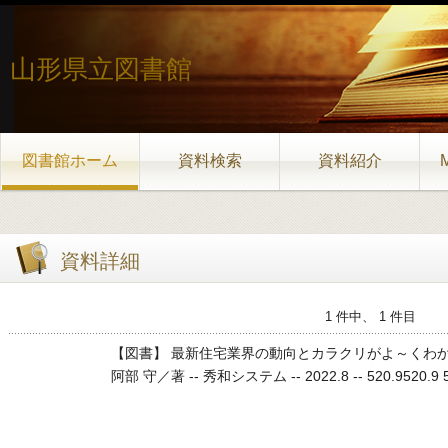
山形県立図書館
図書館ホーム
資料検索
資料紹介
資料詳細
1 件中、 1 件目
【図書】 最新住宅業界の動向とカラクリがよ～くわ
阿部 守／著 -- 秀和システム -- 2022.8 -- 520.9520.9 52