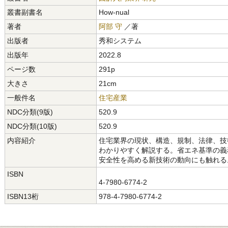
叢書副書名
How‐nual
著者
阿部 守
／著
出版者
秀和システム
出版年
2022.8
ページ数
291p
大きさ
21cm
一般件名
住宅産業
NDC分類(9版)
520.9
NDC分類(10版)
520.9
内容紹介
住宅業界の現状、構造、規制、法律、技
わかりやすく解説する。省エネ基準の義
安全性を高める新技術の動向にも触れる
ISBN
4-7980-6774-2
ISBN13桁
978-4-7980-6774-2