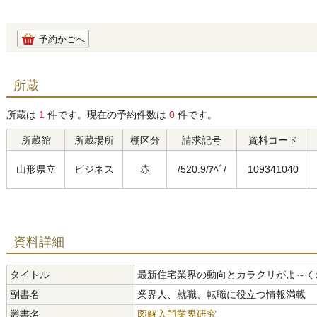
予約かごへ
所蔵
所蔵は
1
件です。現在の予約件数は
0
件です。
所蔵館
所蔵場所
棚区分
請求記号
資料コード
山形県立
ビジネス
赤
/520.9/ｱﾍﾞ/
109341040
資料詳細
タイトル
最新住宅業界の動向とカラクリがよ～く
副書名
業界人、就職、転職に役立つ情報満載
叢書名
図解入門業界研究