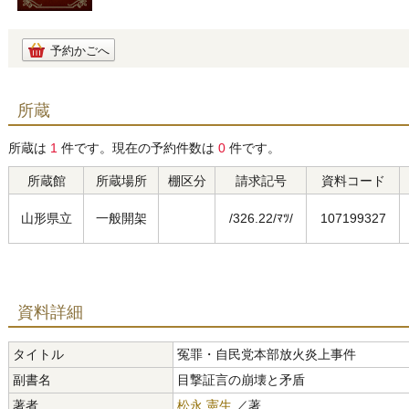
予約かごへ
所蔵
所蔵は
1
件です。現在の予約件数は
0
件です。
所蔵館
所蔵場所
棚区分
請求記号
資料コード
山形県立
一般開架
/326.22/ﾏﾂ/
107199327
資料詳細
タイトル
冤罪・自民党本部放火炎上事件
副書名
目撃証言の崩壊と矛盾
著者
松永 憲生
／著