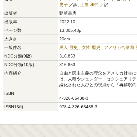
史子
／訳,
土屋 和代
／訳
出版者
勁草書房
出版年
2022.10
ページ数
13,305,43p
大きさ
20cm
一般件名
黒人-歴史
,
女性-歴史
,
アメリカ合衆国-
NDC分類(9版)
316.853
NDC分類(10版)
316.853
内容紹介
自由と民主主義の理念をアメリカ社会に
は。人種やジェンダー、セクシュアリテ
縁化された人びとの視点から「再解釈の
ISBN
4-326-65438-3
ISBN13桁
978-4-326-65438-3