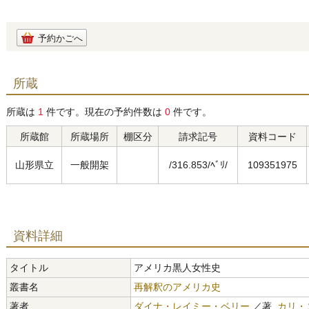
予約かごへ
所蔵
所蔵は
1
件です。現在の予約件数は
0
件です。
所蔵館
所蔵場所
棚区分
請求記号
資料コード
山形県立
一般開架
/316.853/ﾍﾞﾘ/
109351975
資料詳細
タイトル
アメリカ黒人女性史
叢書名
再解釈のアメリカ史
著者
ダイナ・レイミー・ベリー
／著,
カリ・