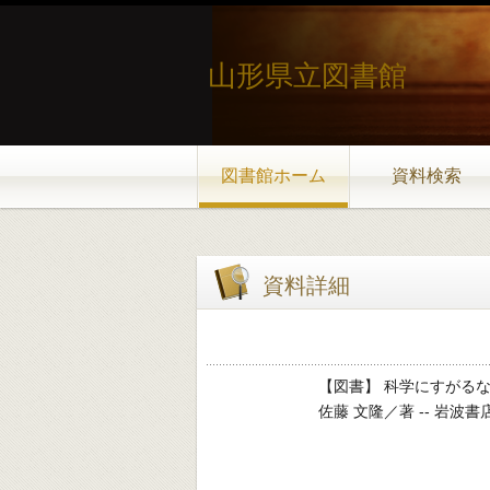
山形県立図書館
図書館ホーム
資料検索
資料詳細
【図書】 科学にすがるな
佐藤 文隆／著 -- 岩波書店 -- 