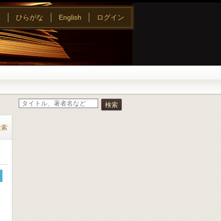
字
ひらがな
English
ログイン
検索