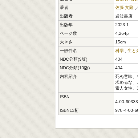
著者
佐藤 文隆
／
出版者
岩波書店
出版年
2023.1
ページ数
4,264p
大きさ
15cm
一般件名
科学
,
生と
NDC分類(9版)
404
NDC分類(10版)
404
内容紹介
死ぬ意味、
求めるな」
素人女性。
ISBN
4-00-6033
ISBN13桁
978-4-00-6