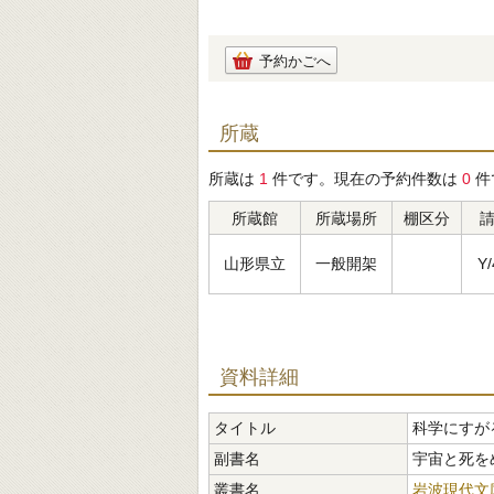
予約かごへ
所蔵
所蔵は
1
件です。現在の予約件数は
0
件
所蔵館
所蔵場所
棚区分
山形県立
一般開架
Y/
資料詳細
タイトル
科学にすが
副書名
宇宙と死を
叢書名
岩波現代文