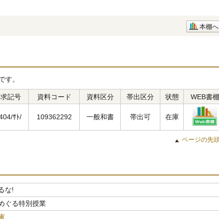
本棚へ
です。
請求記号
資料コード
資料区分
帯出区分
状態
WEB書
404/ｻﾄ/
109362292
一般和書
帯出可
在庫
ページの先
るな!
めぐる特別授業
庫