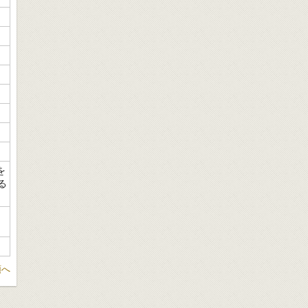
を
る
頭へ