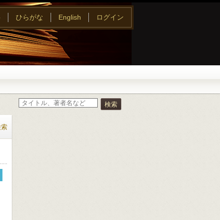
字
ひらがな
English
ログイン
検索