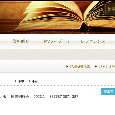
漢
資料紹介
Myライブラリ
レファレンス
詳細蔵書検索
ジャンル
1 件中、 1 件目
貸出可
国書刊行会 -- 2023.1 -- 387387 387 , 387