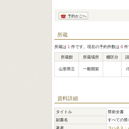
予約かごへ
所蔵
所蔵は
1
件です。現在の予約件数は
0
件
所蔵館
所蔵場所
棚区分
山形県立
一般開架
/
資料詳細
タイトル
禁術全書
副書名
すべての禁
著者
ヨハネス・