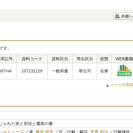
本棚へ
です。
請求記号
資料コード
資料区分
帯出区分
状態
WEB書棚
387/ﾊﾙ/
107131129
一般和書
帯出可
在庫
ページの先
じられた術と邪信と魔術の書
ハルトリープ
／著,
藤井 明彦
／訳・註解・解説,
安齋 利沙
／註解補佐