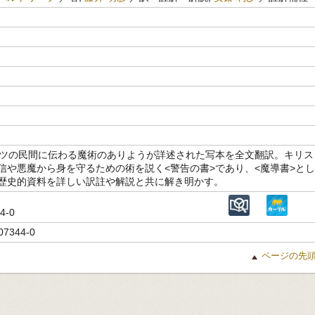
イツの民間に伝わる魔術のありようが詳述された写本を全文翻訳。キリス
信や悪魔から身を守るための術を説く<警告の書>であり、<魔導書>とし
歴史的資料を詳しい訳註や解説と共に解き明かす。
44-0
07344-0
ページの先