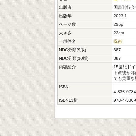
出版者
国書刊行会
出版年
2023.1
ページ数
295p
大きさ
22cm
一般件名
呪術
NDC分類(9版)
387
NDC分類(10版)
387
内容紹介
15世紀ド
ト教徒が邪
ても貴重な
ISBN
4-336-073
ISBN13桁
978-4-336-