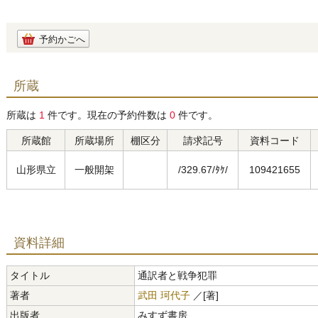
予約かごへ
所蔵
所蔵は
1
件です。現在の予約件数は
0
件です。
所蔵館
所蔵場所
棚区分
請求記号
資料コード
山形県立
一般開架
/329.67/ﾀｹ/
109421655
資料詳細
タイトル
通訳者と戦争犯罪
著者
武田 珂代子
／[著]
出版者
みすず書房