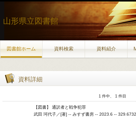
山形県立図書館
図書館ホーム
資料検索
資料紹介
資料詳細
1 件中、 1 件目
【図書】 通訳者と戦争犯罪
武田 珂代子／[著] -- みすず書房 -- 2023.6 -- 329.67329.