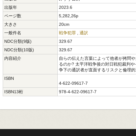
出版年
2023.6
ページ数
5,282,26p
大きさ
20cm
一般件名
戦争犯罪
,
通訳
NDC分類(9版)
329.67
NDC分類(10版)
329.67
内容紹介
自らの伝えた言葉によって他者が拷問や
るのか? 太平洋戦争後の対日戦犯裁判
争下の通訳者が直面するリスクと倫理的
ISBN
4-622-09617-7
ISBN13桁
978-4-622-09617-7