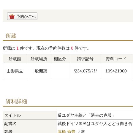
予約かごへ
所蔵
所蔵は
1
件です。現在の予約件数は
0
件です。
所蔵館
所蔵場所
棚区分
請求記号
資料コード
山形県立
一般開架
/234.075/ﾀｶ/
109421060
資料詳細
タイトル
反ユダヤ主義と「過去の克服」
副書名
戦後ドイツ国民はユダヤ人とどう向き合
著者
高橋 秀寿
／著