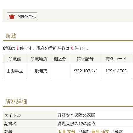
予約かごへ
所蔵
所蔵は
1
件です。現在の予約件数は
0
件です。
所蔵館
所蔵場所
棚区分
請求記号
資料コード
山形県立
一般開架
/332.107/ﾀﾏ/
109414705
資料詳細
タイトル
経済安全保障の深層
副書名
課題克服の12の論点
著者
玉井 克哉
／編著,
兼原 信克
／編著