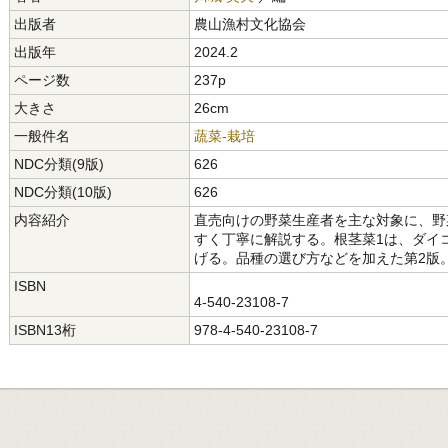
出版者
農山漁村文化協会
出版年
2024.2
ページ数
237p
大きさ
26cm
一般件名
蔬菜-栽培
NDC分類(9版)
626
NDC分類(10版)
626
内容紹介
直売向けの野菜生産者を主な対象に、野
すく丁寧に解説する。根茎菜1は、ダイコ
げる。品種の選び方などを加えた第2版
ISBN
4-540-23108-7
ISBN13桁
978-4-540-23108-7