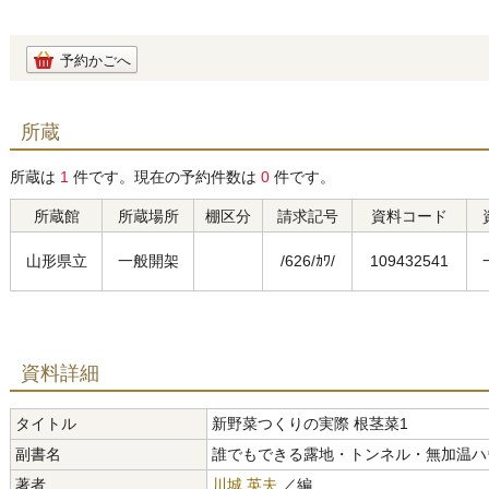
予約かごへ
所蔵
所蔵は
1
件です。現在の予約件数は
0
件です。
所蔵館
所蔵場所
棚区分
請求記号
資料コード
山形県立
一般開架
/626/ｶﾜ/
109432541
資料詳細
タイトル
新野菜つくりの実際 根茎菜1
副書名
誰でもできる露地・トンネル・無加温ハ
著者
川城 英夫
／編