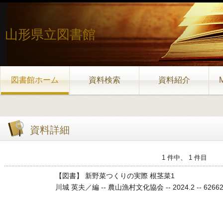
山形県立図書館
図書館ホーム
資料検索
資料紹介
資料詳細
1 件中、 1 件目
【図書】 新野菜つくりの実際 根茎菜1
川城 英夫／編 -- 農山漁村文化協会 -- 2024.2 -- 626626 