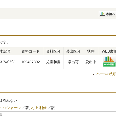
本棚へ
です。
求記号
資料コード
資料区分
帯出区分
状態
WEB書
3.7/ﾊﾞｼﾞ/
109497392
児童和書
帯出可
貸出中
ページの先
は流れない
・バジャージ
／著,
村上 利佳
／訳
房