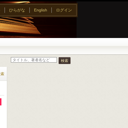
字
ひらがな
English
ログイン
検索