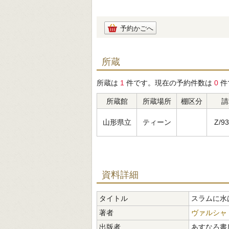
予約かごへ
所蔵
所蔵は
1
件です。現在の予約件数は
0
件
所蔵館
所蔵場所
棚区分
請
山形県立
ティーン
Z/93
資料詳細
タイトル
スラムに水
著者
ヴァルシャ
出版者
あすなろ書