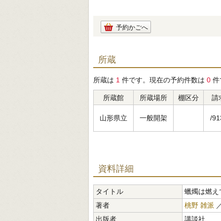
予約かごへ
所蔵
所蔵は
1
件です。現在の予約件数は
0
件
所蔵館
所蔵場所
棚区分
請
山形県立
一般開架
/91
資料詳細
タイトル
蠟燭は燃え
著者
桃野 雑派
出版者
講談社