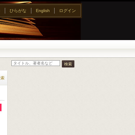
字
ひらがな
English
ログイン
検索