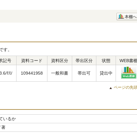
本棚へ
です。
求記号
資料コード
資料区分
帯出区分
状態
WEB書
3.6/ﾓﾓ/
109441958
一般和書
帯出可
貸出中
ページの先
ているか
／著