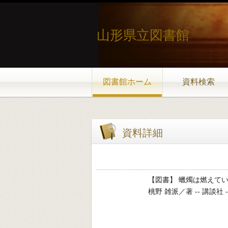
山形県立図書館
図書館ホーム
資料検索
資料詳細
【図書】 蠟燭は燃えて
桃野 雑派／著 -- 講談社 -- 202