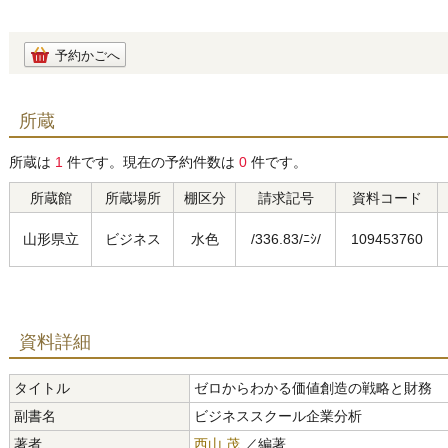
予約かごへ
所蔵
所蔵は
1
件です。現在の予約件数は
0
件です。
所蔵館
所蔵場所
棚区分
請求記号
資料コード
山形県立
ビジネス
水色
/336.83/ﾆｼ/
109453760
資料詳細
タイトル
ゼロからわかる価値創造の戦略と財務
副書名
ビジネススクール企業分析
著者
西山 茂
／編著