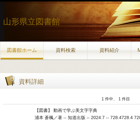
山形県立図書館
図書館ホーム
資料検索
資料紹介
資料詳細
1 件中、 1 件目
【図書】 動画で学ぶ美文字字典
浦本 蒼楓／著 -- 知道出版 -- 2024.7 -- 728.4728.4 728.