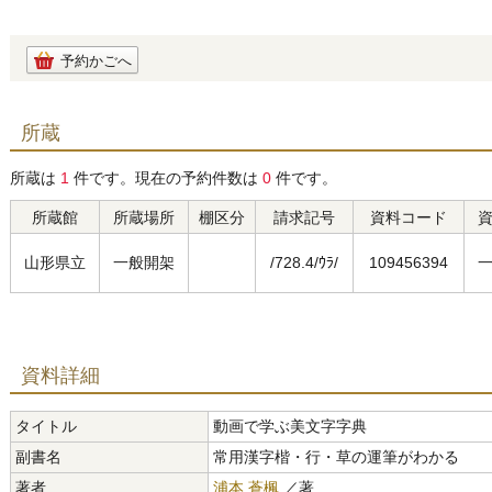
予約かごへ
所蔵
所蔵は
1
件です。現在の予約件数は
0
件です。
所蔵館
所蔵場所
棚区分
請求記号
資料コード
山形県立
一般開架
/728.4/ｳﾗ/
109456394
資料詳細
タイトル
動画で学ぶ美文字字典
副書名
常用漢字楷・行・草の運筆がわかる
著者
浦本 蒼楓
／著