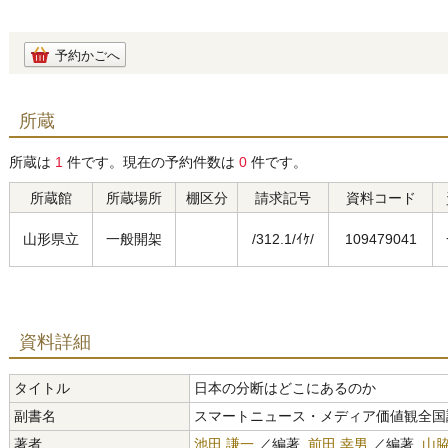
予約かごへ
所蔵
所蔵は
1
件です。現在の予約件数は
0
件です。
所蔵館
所蔵場所
棚区分
請求記号
資料コード
山形県立
一般開架
/312.1/ｲｹ/
109479041
資料詳細
タイトル
日本の分断はどこにあるのか
副書名
スマートニュース・メディア価値観全国
著者
池田 謙一
／編著,
前田 幸男
／編著,
山脇