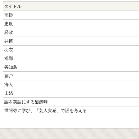
タイトル
高砂
忠度
経政
井筒
羽衣
邯鄲
善知鳥
藤戸
海人
山姥
謡を英語にする醍醐味
世阿弥に学び、「芸人実感」で謡を考える