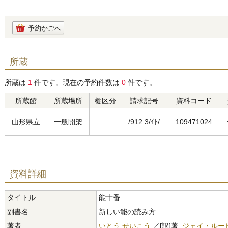
予約かごへ
所蔵
所蔵は
1
件です。現在の予約件数は
0
件です。
所蔵館
所蔵場所
棚区分
請求記号
資料コード
山形県立
一般開架
/912.3/ｲﾄ/
109471024
資料詳細
タイトル
能十番
副書名
新しい能の読み方
著者
いとう せいこう
／[訳]著,
ジェイ・ルー