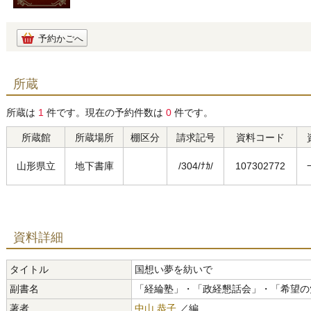
予約かごへ
所蔵
所蔵は
1
件です。現在の予約件数は
0
件です。
所蔵館
所蔵場所
棚区分
請求記号
資料コード
山形県立
地下書庫
/304/ﾅｶ/
107302772
資料詳細
タイトル
国想い夢を紡いで
副書名
「経綸塾」・「政経懇話会」・「希望の
著者
中山 恭子
／編