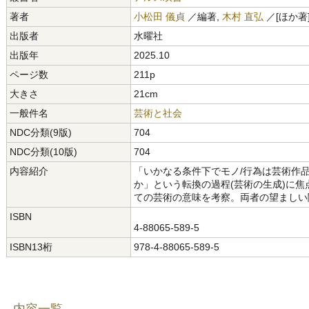
著者
小松田 儀貞
／編著,
木村 直弘
／[ほか著
出版者
水曜社
出版年
2025.10
ページ数
211p
大きさ
21cm
一般件名
芸術と社会
NDC分類(9版)
704
NDC分類(10版)
704
内容紹介
「いかなる条件下でモノ/行為は芸術作
か」という転換の過程(芸術の生成)に
ての芸術の意味を考察。両者の望ましい
ISBN
4-88065-589-5
ISBN13桁
978-4-88065-589-5