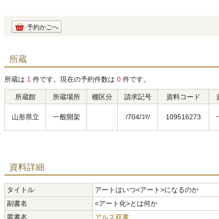
予約かごへ
所蔵
所蔵は
1
件です。現在の予約件数は
0
件です。
所蔵館
所蔵場所
棚区分
請求記号
資料コード
山形県立
一般開架
/704/ｺﾏ/
109516273
資料詳細
タイトル
アートはいつ<アート>になるのか
副書名
<アート化>とは何か
叢書名
アルス双書