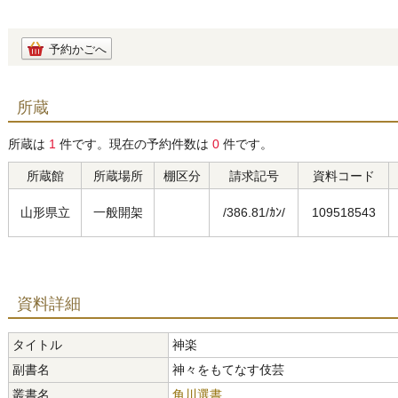
予約かごへ
所蔵
所蔵は
1
件です。現在の予約件数は
0
件です。
所蔵館
所蔵場所
棚区分
請求記号
資料コード
山形県立
一般開架
/386.81/ｶﾝ/
109518543
資料詳細
タイトル
神楽
副書名
神々をもてなす伎芸
叢書名
角川選書