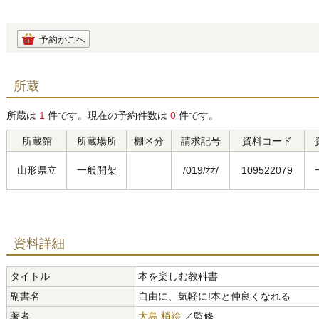
予約かごへ
所蔵
所蔵は
1
件です。現在の予約件数は
0
件です。
所蔵館
所蔵場所
棚区分
請求記号
資料コード
山形県立
一般開架
/019/ｵｵ/
109522079
資料詳細
タイトル
本を楽しむ教科書
副書名
自由に、気軽に!本と仲良くなれる
著者
大島 梢絵
／監修