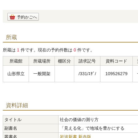
予約かごへ
所蔵
所蔵は
1
件です。現在の予約件数は
0
件です。
所蔵館
所蔵場所
棚区分
請求記号
資料コード
山形県立
一般開架
/331/ｴﾀﾞ/
109526279
資料詳細
タイトル
社会の価値の測り方
副書名
「見える化」で地域を豊かにする
叢書名
岩波新書 新赤版