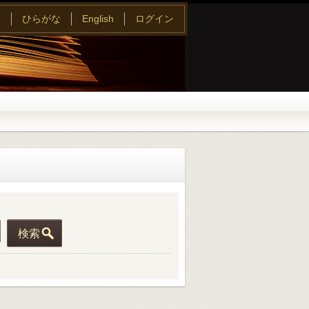
字
ひらがな
English
ログイン
検索