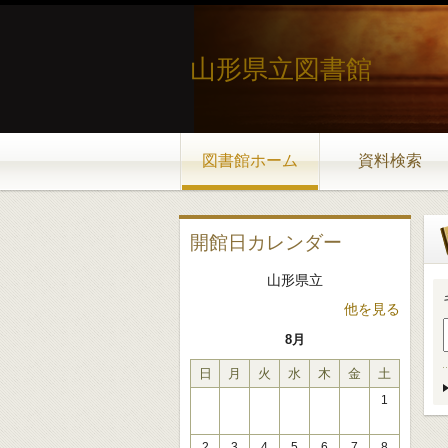
山形県立図書館
図書館ホーム
資料検索
開館日カレンダー
山形県立
他を見る
8月
日
月
火
水
木
金
土
1
2
3
4
5
6
7
8